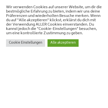
Wir verwenden Cookies auf unserer Website, um dir die
bestmögliche Erfahrung zu bieten, indem wir uns deine
Präferenzen und wiederholten Besuche merken. Wenn
du auf "Alle akzeptieren" klickst, erklärst du dich mit
der Verwendung ALLER Cookies einverstanden. Du
kannst jedoch die "Cookie-Einstellungen" besuchen,
um eine kontrollierte Zustimmung zu geben.
Cookie Einstellungen
Alle akzeptieren
Isabelle Dechamps und Alina Weber
Koordination & Kooperationen,
Entwicklung Co-Design Formate